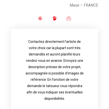
Mase – FRANCE
Contactez directement l’artiste de
availability.
votre choix car la plupart sont très
tattoo artist will answer to tell you his
demandés et auront planifié leurs
images. Depending your request, the
rendez-vous en avance. Envoyez une
possible attached with reference
description précise de votre projet,
accurate description of your project, if
accompagnée si possible d’images de
appointments in advance. Send an
référence. En fonction de votre
demand and will have planned their
demande le tatoueur vous répondra
choice because most are in great
afin de vous indiquer ses éventuelles
Contact directly the artist of your
disponibilités.