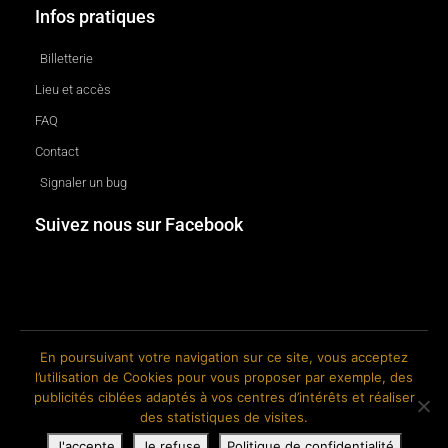
Infos pratiques
Billetterie
Lieu et accès
FAQ
Contact
Signaler un bug
Suivez nous sur Facebook
En poursuivant votre navigation sur ce site, vous acceptez
l’utilisation de Cookies pour vous proposer par exemple, des
© 2018-2026 The Ink Factory. Site web réalisé par Roland CAUVIN.
publicités ciblées adaptés à vos centres d’intérêts et réaliser
des statistiques de visites.
J'accepte
Je refuse
Politique de confidentialité