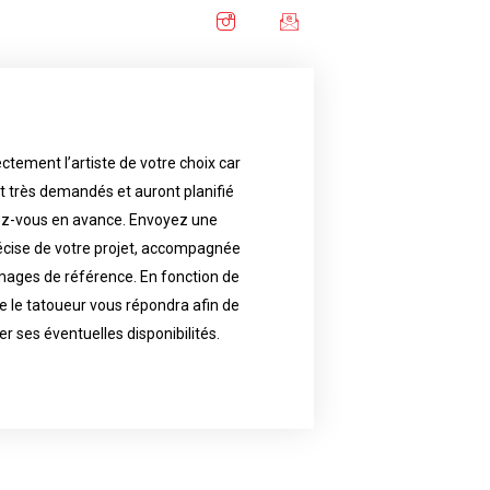
ctement l’artiste de votre choix car
availability.
nt très demandés et auront planifié
artist will answer to tell you his
e images. Depending your request,
ez-vous en avance. Envoyez une
écise de votre projet, accompagnée
f your project, if possible attached
ments in advance. Send an accurate
images de référence. En fonction de
 le tatoueur vous répondra afin de
reat demand and will have planned
ly the artist of your choice because
er ses éventuelles disponibilités.