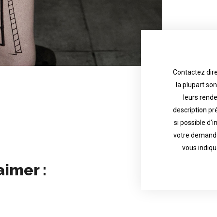
Contactez dire
la plupart so
the tattoo 
with referenc
leurs rend
description pr
description o
their appoint
si possible d’
votre demande
most are in g
Contact direct
vous indiqu
aimer :