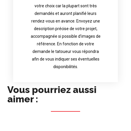
availability.
votre choix car la plupart sont très
tattoo artist will answer to tell you his
demandés et auront planifié leurs
images. Depending your request, the
rendez-vous en avance. Envoyez une
possible attached with reference
description précise de votre projet,
accurate description of your project, if
accompagnée si possible d’images de
appointments in advance. Send an
référence. En fonction de votre
demand and will have planned their
demande le tatoueur vous répondra
choice because most are in great
afin de vous indiquer ses éventuelles
Contact directly the artist of your
disponibilités.
Vous pourriez aussi
aimer :