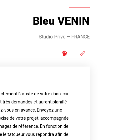
Bleu VENIN
Studio Privé – FRANCE
ctement l’artiste de votre choix car
availability.
nt très demandés et auront planifié
artist will answer to tell you his
e images. Depending your request,
ez-vous en avance. Envoyez une
écise de votre projet, accompagnée
f your project, if possible attached
ments in advance. Send an accurate
images de référence. En fonction de
 le tatoueur vous répondra afin de
reat demand and will have planned