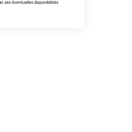
ly the artist of your choice because
er ses éventuelles disponibilités.