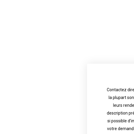
Contactez dire
la plupart so
the tattoo 
with referenc
leurs rend
description pr
description o
their appoint
si possible d’
votre demande
most are in g