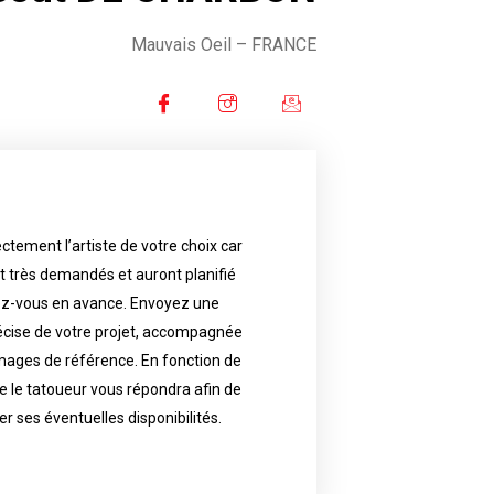
Mauvais Oeil
– FRANCE
ctement l’artiste de votre choix car
availability.
nt très demandés et auront planifié
artist will answer to tell you his
e images. Depending your request,
ez-vous en avance. Envoyez une
écise de votre projet, accompagnée
f your project, if possible attached
ments in advance. Send an accurate
images de référence. En fonction de
 le tatoueur vous répondra afin de
reat demand and will have planned
ly the artist of your choice because
er ses éventuelles disponibilités.