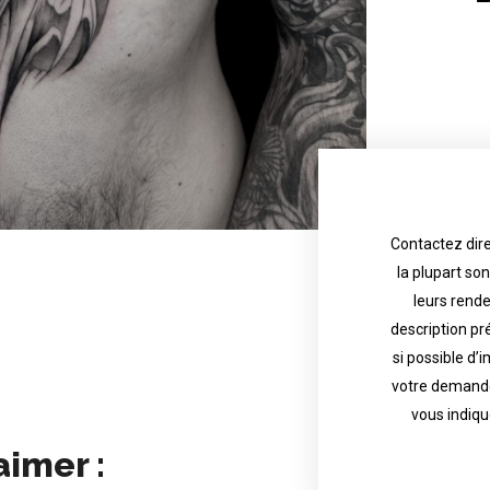
Contactez dire
la plupart so
the tattoo 
with referenc
leurs rend
description pr
description o
their appoint
si possible d’
votre demande
most are in g
Contact direct
vous indiqu
aimer :