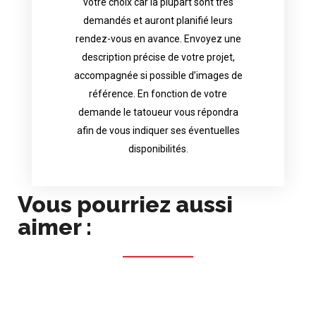
votre choix car la plupart sont très
tattoo artist will answer to tell you his
demandés et auront planifié leurs
images. Depending your request, the
rendez-vous en avance. Envoyez une
possible attached with reference
description précise de votre projet,
accurate description of your project, if
accompagnée si possible d’images de
appointments in advance. Send an
référence. En fonction de votre
demand and will have planned their
demande le tatoueur vous répondra
choice because most are in great
afin de vous indiquer ses éventuelles
Contact directly the artist of your
disponibilités.
Vous pourriez aussi
aimer :