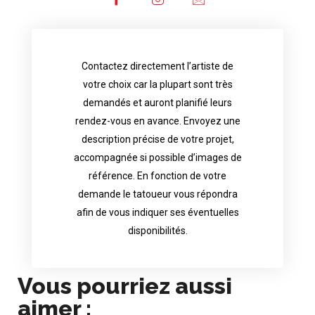
Contactez directement l’artiste de
availability.
votre choix car la plupart sont très
tattoo artist will answer to tell you his
demandés et auront planifié leurs
images. Depending your request, the
rendez-vous en avance. Envoyez une
possible attached with reference
description précise de votre projet,
accurate description of your project, if
accompagnée si possible d’images de
appointments in advance. Send an
référence. En fonction de votre
demand and will have planned their
demande le tatoueur vous répondra
choice because most are in great
afin de vous indiquer ses éventuelles
Contact directly the artist of your
disponibilités.
Vous pourriez aussi
aimer :