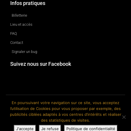
Infos pratiques
Billetterie
Lieu et accès
FAQ
Contact
Signaler un bug
Suivez nous sur Facebook
En poursuivant votre navigation sur ce site, vous acceptez
l’utilisation de Cookies pour vous proposer par exemple, des
© 2018-2026 The Ink Factory. Site web réalisé par Roland CAUVIN.
publicités ciblées adaptés à vos centres d’intérêts et réaliser
des statistiques de visites.
J'accepte
Je refuse
Politique de confidentialité