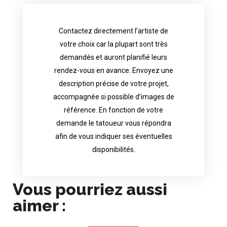
Contactez directement l’artiste de
availability.
votre choix car la plupart sont très
tattoo artist will answer to tell you his
demandés et auront planifié leurs
images. Depending your request, the
rendez-vous en avance. Envoyez une
possible attached with reference
description précise de votre projet,
accurate description of your project, if
accompagnée si possible d’images de
appointments in advance. Send an
référence. En fonction de votre
demand and will have planned their
demande le tatoueur vous répondra
choice because most are in great
afin de vous indiquer ses éventuelles
Contact directly the artist of your
disponibilités.
Vous pourriez aussi
aimer :