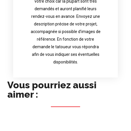
votre choix car la plupart sont très
tattoo artist will answer to tell you his
demandés et auront planifié leurs
images. Depending your request, the
rendez-vous en avance. Envoyez une
possible attached with reference
description précise de votre projet,
accurate description of your project, if
accompagnée si possible d’images de
appointments in advance. Send an
référence. En fonction de votre
demand and will have planned their
demande le tatoueur vous répondra
choice because most are in great
afin de vous indiquer ses éventuelles
Contact directly the artist of your
disponibilités.
Vous pourriez aussi
aimer :