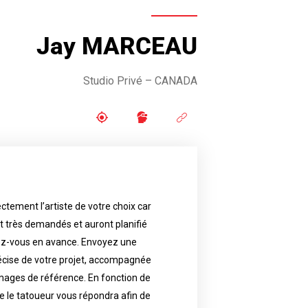
Jay MARCEAU
Studio Privé – CANADA
ctement l’artiste de votre choix car
availability.
nt très demandés et auront planifié
artist will answer to tell you his
e images. Depending your request,
ez-vous en avance. Envoyez une
écise de votre projet, accompagnée
f your project, if possible attached
ments in advance. Send an accurate
images de référence. En fonction de
 le tatoueur vous répondra afin de
reat demand and will have planned