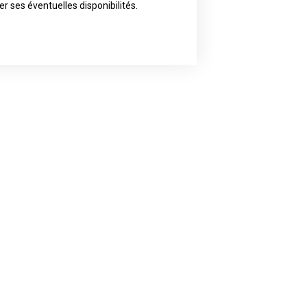
ly the artist of your choice because
er ses éventuelles disponibilités.