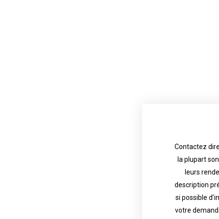
Contactez dire
la plupart so
the tattoo 
with referenc
leurs rend
description pr
description o
their appoint
si possible d’
votre demande
most are in g