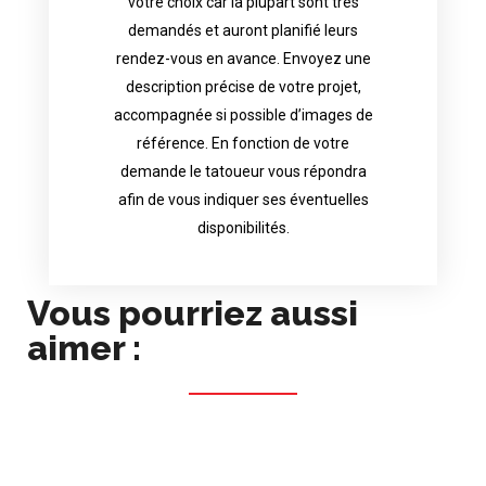
votre choix car la plupart sont très
tattoo artist will answer to tell you his
demandés et auront planifié leurs
images. Depending your request, the
rendez-vous en avance. Envoyez une
possible attached with reference
description précise de votre projet,
accurate description of your project, if
accompagnée si possible d’images de
appointments in advance. Send an
référence. En fonction de votre
demand and will have planned their
demande le tatoueur vous répondra
choice because most are in great
afin de vous indiquer ses éventuelles
Contact directly the artist of your
disponibilités.
Vous pourriez aussi
aimer :