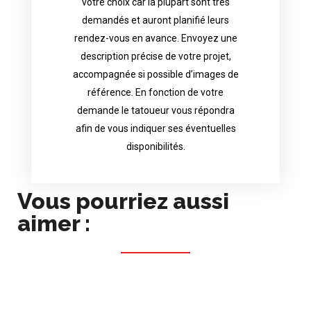
votre choix car la plupart sont très
tattoo artist will answer to tell you his
demandés et auront planifié leurs
images. Depending your request, the
rendez-vous en avance. Envoyez une
possible attached with reference
description précise de votre projet,
accurate description of your project, if
accompagnée si possible d’images de
appointments in advance. Send an
référence. En fonction de votre
demand and will have planned their
demande le tatoueur vous répondra
choice because most are in great
afin de vous indiquer ses éventuelles
Contact directly the artist of your
disponibilités.
Vous pourriez aussi
aimer :