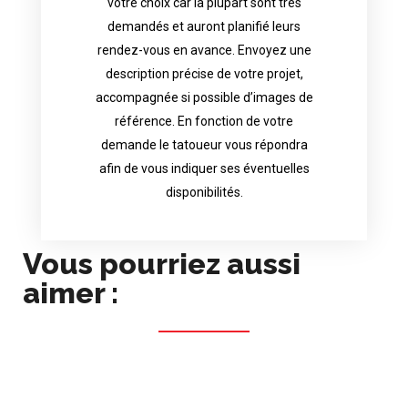
votre choix car la plupart sont très
tattoo artist will answer to tell you his
demandés et auront planifié leurs
images. Depending your request, the
rendez-vous en avance. Envoyez une
possible attached with reference
description précise de votre projet,
accurate description of your project, if
accompagnée si possible d’images de
appointments in advance. Send an
référence. En fonction de votre
demand and will have planned their
demande le tatoueur vous répondra
choice because most are in great
afin de vous indiquer ses éventuelles
Contact directly the artist of your
disponibilités.
Vous pourriez aussi
aimer :