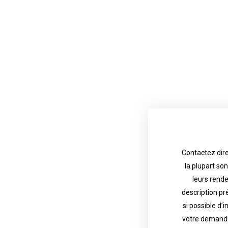
Contactez dire
la plupart so
the tattoo 
with referenc
leurs rend
description pr
description o
their appoint
si possible d’
votre demande
most are in g