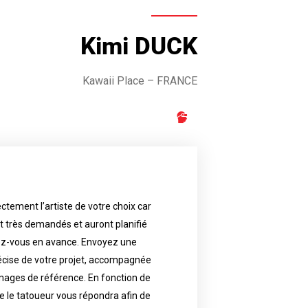
Kimi DUCK
Kawaii Place – FRANCE
ctement l’artiste de votre choix car
availability.
nt très demandés et auront planifié
artist will answer to tell you his
e images. Depending your request,
ez-vous en avance. Envoyez une
écise de votre projet, accompagnée
f your project, if possible attached
ments in advance. Send an accurate
images de référence. En fonction de
 le tatoueur vous répondra afin de
reat demand and will have planned