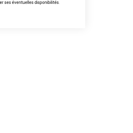
ly the artist of your choice because
er ses éventuelles disponibilités.