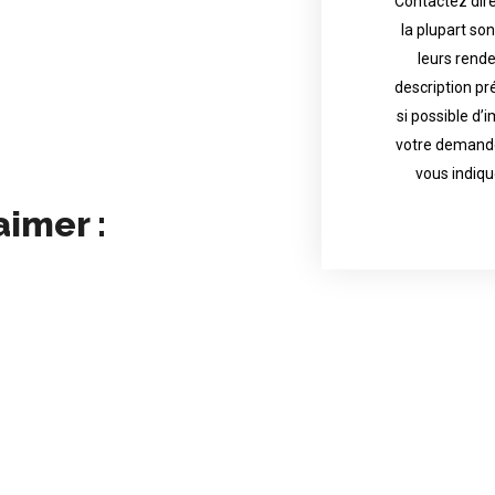
Contactez dire
la plupart so
the tattoo 
with referenc
leurs rend
description pr
description o
their appoint
si possible d’
votre demande
most are in g
Contact direct
vous indiqu
aimer :