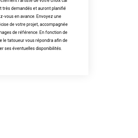
ctement l’artiste de votre choix car
availability.
nt très demandés et auront planifié
artist will answer to tell you his
e images. Depending your request,
ez-vous en avance. Envoyez une
écise de votre projet, accompagnée
f your project, if possible attached
ments in advance. Send an accurate
images de référence. En fonction de
 le tatoueur vous répondra afin de
reat demand and will have planned
ly the artist of your choice because
er ses éventuelles disponibilités.