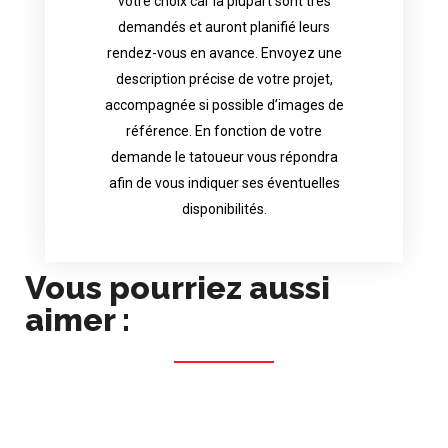
votre choix car la plupart sont très
tattoo artist will answer to tell you his
demandés et auront planifié leurs
images. Depending your request, the
rendez-vous en avance. Envoyez une
possible attached with reference
description précise de votre projet,
accurate description of your project, if
accompagnée si possible d’images de
appointments in advance. Send an
référence. En fonction de votre
demand and will have planned their
demande le tatoueur vous répondra
choice because most are in great
afin de vous indiquer ses éventuelles
Contact directly the artist of your
disponibilités.
Vous pourriez aussi
aimer :