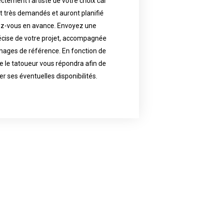
ctement l’artiste de votre choix car
availability.
nt très demandés et auront planifié
artist will answer to tell you his
e images. Depending your request,
ez-vous en avance. Envoyez une
écise de votre projet, accompagnée
f your project, if possible attached
ments in advance. Send an accurate
images de référence. En fonction de
 le tatoueur vous répondra afin de
reat demand and will have planned
ly the artist of your choice because
er ses éventuelles disponibilités.