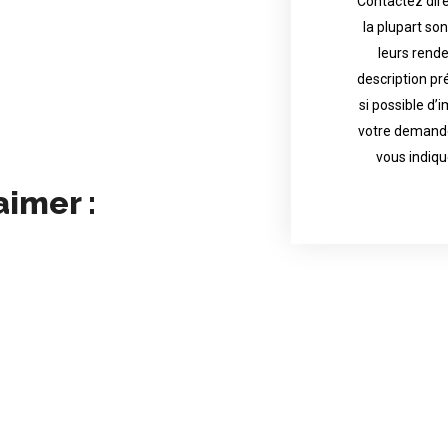
Contactez dire
la plupart so
the tattoo 
with referenc
leurs rend
description pr
description o
their appoint
si possible d’
votre demande
most are in g
Contact direct
vous indiqu
aimer :