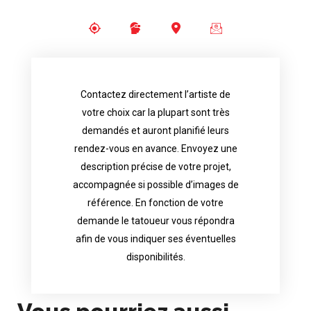
Contactez directement l’artiste de
availability.
votre choix car la plupart sont très
tattoo artist will answer to tell you his
demandés et auront planifié leurs
images. Depending your request, the
rendez-vous en avance. Envoyez une
possible attached with reference
description précise de votre projet,
accurate description of your project, if
accompagnée si possible d’images de
appointments in advance. Send an
référence. En fonction de votre
demand and will have planned their
demande le tatoueur vous répondra
choice because most are in great
afin de vous indiquer ses éventuelles
Contact directly the artist of your
disponibilités.