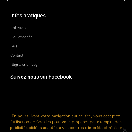
Infos pratiques
Billetterie
Lieu et accès
FAQ
Contact
Signaler un bug
Suivez nous sur Facebook
En poursuivant votre navigation sur ce site, vous acceptez
l’utilisation de Cookies pour vous proposer par exemple, des
© 2018-2026 The Ink Factory. Site web réalisé par Roland CAUVIN.
publicités ciblées adaptés à vos centres d’intérêts et réaliser