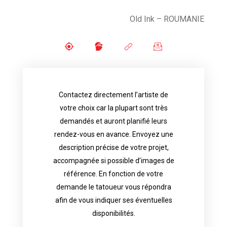
Old Ink – ROUMANIE
Contactez directement l’artiste de
availability.
votre choix car la plupart sont très
tattoo artist will answer to tell you his
demandés et auront planifié leurs
images. Depending your request, the
rendez-vous en avance. Envoyez une
possible attached with reference
description précise de votre projet,
accurate description of your project, if
accompagnée si possible d’images de
appointments in advance. Send an
référence. En fonction de votre
demand and will have planned their
demande le tatoueur vous répondra
choice because most are in great
afin de vous indiquer ses éventuelles
Contact directly the artist of your
disponibilités.