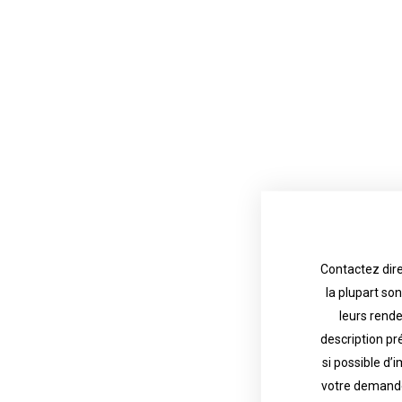
Contactez dire
la plupart so
the tattoo 
with referenc
leurs rend
description pr
description o
their appoint
si possible d’
votre demande
most are in g