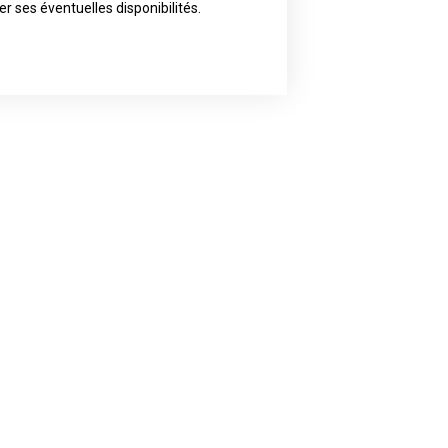
ly the artist of your choice because
er ses éventuelles disponibilités.