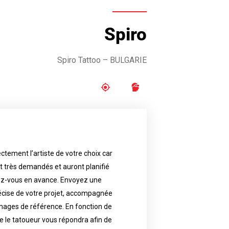
Spiro
Spiro Tattoo – BULGARIE
ctement l’artiste de votre choix car
availability.
nt très demandés et auront planifié
artist will answer to tell you his
e images. Depending your request,
ez-vous en avance. Envoyez une
écise de votre projet, accompagnée
f your project, if possible attached
ments in advance. Send an accurate
images de référence. En fonction de
 le tatoueur vous répondra afin de
reat demand and will have planned