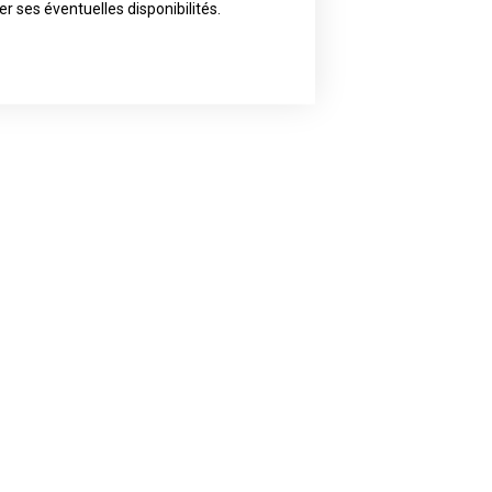
ly the artist of your choice because
er ses éventuelles disponibilités.