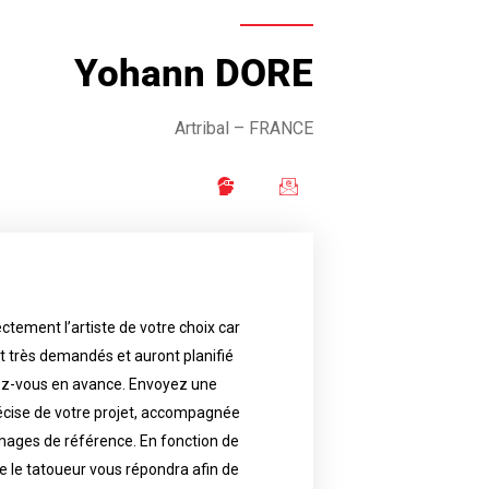
Yohann DORE
Artribal – FRANCE
ctement l’artiste de votre choix car
availability.
nt très demandés et auront planifié
artist will answer to tell you his
e images. Depending your request,
ez-vous en avance. Envoyez une
écise de votre projet, accompagnée
f your project, if possible attached
ments in advance. Send an accurate
images de référence. En fonction de
 le tatoueur vous répondra afin de
reat demand and will have planned