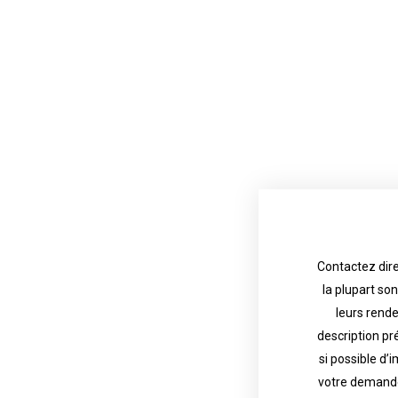
Contactez dire
la plupart so
the tattoo 
with referenc
leurs rend
description pr
description o
their appoint
si possible d’
votre demande
most are in g