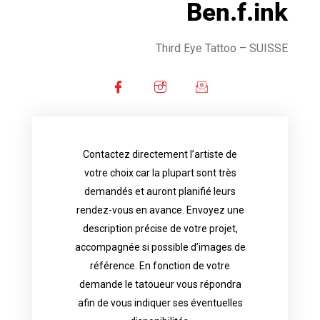
Ben.f.ink
Third Eye Tattoo
– SUISSE
Contactez directement l’artiste de
availability.
votre choix car la plupart sont très
tattoo artist will answer to tell you his
demandés et auront planifié leurs
images. Depending your request, the
rendez-vous en avance. Envoyez une
possible attached with reference
description précise de votre projet,
accurate description of your project, if
accompagnée si possible d’images de
appointments in advance. Send an
référence. En fonction de votre
demand and will have planned their
demande le tatoueur vous répondra
choice because most are in great
afin de vous indiquer ses éventuelles
Contact directly the artist of your