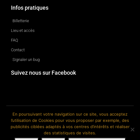
Infos pratiques
Billetterie
Lieu et accès
FAQ
Contact
Signaler un bug
Suivez nous sur Facebook
En poursuivant votre navigation sur ce site, vous acceptez
l’utilisation de Cookies pour vous proposer par exemple, des
© 2018-2026 The Ink Factory. Site web réalisé par Roland CAUVIN.
publicités ciblées adaptés à vos centres d’intérêts et réaliser
des statistiques de visites.