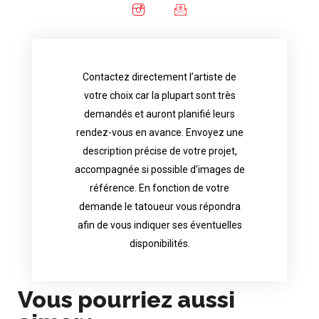
Contactez directement l’artiste de
availability.
votre choix car la plupart sont très
tattoo artist will answer to tell you his
demandés et auront planifié leurs
images. Depending your request, the
rendez-vous en avance. Envoyez une
possible attached with reference
description précise de votre projet,
accurate description of your project, if
accompagnée si possible d’images de
appointments in advance. Send an
référence. En fonction de votre
demand and will have planned their
demande le tatoueur vous répondra
choice because most are in great
afin de vous indiquer ses éventuelles
Contact directly the artist of your
disponibilités.
Vous pourriez aussi