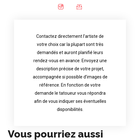
Contactez directement l’artiste de
availability.
votre choix car la plupart sont très
tattoo artist will answer to tell you his
demandés et auront planifié leurs
images. Depending your request, the
rendez-vous en avance. Envoyez une
possible attached with reference
description précise de votre projet,
accurate description of your project, if
accompagnée si possible d’images de
appointments in advance. Send an
référence. En fonction de votre
demand and will have planned their
demande le tatoueur vous répondra
choice because most are in great
afin de vous indiquer ses éventuelles
Contact directly the artist of your
disponibilités.
Vous pourriez aussi