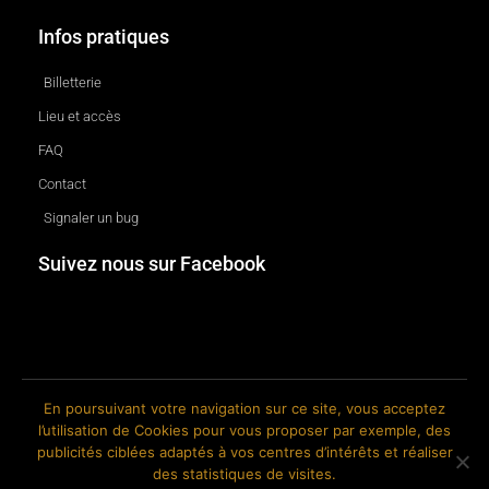
Infos pratiques
Billetterie
Lieu et accès
FAQ
Contact
Signaler un bug
Suivez nous sur Facebook
En poursuivant votre navigation sur ce site, vous acceptez
l’utilisation de Cookies pour vous proposer par exemple, des
© 2018-2026 The Ink Factory. Site web réalisé par Roland CAUVIN.
publicités ciblées adaptés à vos centres d’intérêts et réaliser
des statistiques de visites.