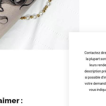
Contactez dire
la plupart so
the tattoo 
with referenc
leurs rend
description pr
description o
their appoint
si possible d’
votre demande
most are in g
Contact direct
vous indiqu
aimer :