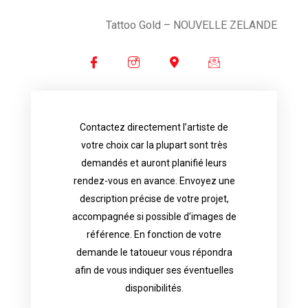
Tattoo Gold
– NOUVELLE ZELANDE
Contactez directement l’artiste de
availability.
votre choix car la plupart sont très
tattoo artist will answer to tell you his
demandés et auront planifié leurs
images. Depending your request, the
rendez-vous en avance. Envoyez une
possible attached with reference
description précise de votre projet,
accurate description of your project, if
accompagnée si possible d’images de
appointments in advance. Send an
référence. En fonction de votre
demand and will have planned their
demande le tatoueur vous répondra
choice because most are in great
afin de vous indiquer ses éventuelles
Contact directly the artist of your
disponibilités.