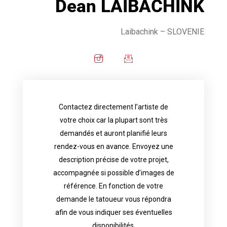
Dean LAIBACHINK
Laibachink
– SLOVENIE
Contactez directement l’artiste de
availability.
votre choix car la plupart sont très
tattoo artist will answer to tell you his
demandés et auront planifié leurs
images. Depending your request, the
rendez-vous en avance. Envoyez une
possible attached with reference
description précise de votre projet,
accurate description of your project, if
accompagnée si possible d’images de
appointments in advance. Send an
référence. En fonction de votre
demand and will have planned their
demande le tatoueur vous répondra
choice because most are in great
afin de vous indiquer ses éventuelles
Contact directly the artist of your
disponibilités.