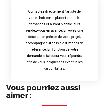
Contactez directement l’artiste de
availability.
votre choix car la plupart sont très
tattoo artist will answer to tell you his
demandés et auront planifié leurs
images. Depending your request, the
rendez-vous en avance. Envoyez une
possible attached with reference
description précise de votre projet,
accurate description of your project, if
accompagnée si possible d’images de
appointments in advance. Send an
référence. En fonction de votre
demand and will have planned their
demande le tatoueur vous répondra
choice because most are in great
afin de vous indiquer ses éventuelles
Contact directly the artist of your
disponibilités.
Vous pourriez aussi
aimer :