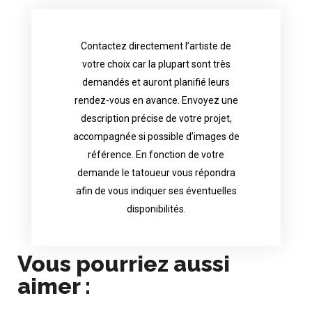
Contactez directement l’artiste de
availability.
votre choix car la plupart sont très
tattoo artist will answer to tell you his
demandés et auront planifié leurs
images. Depending your request, the
rendez-vous en avance. Envoyez une
possible attached with reference
description précise de votre projet,
accurate description of your project, if
accompagnée si possible d’images de
appointments in advance. Send an
référence. En fonction de votre
demand and will have planned their
demande le tatoueur vous répondra
choice because most are in great
afin de vous indiquer ses éventuelles
Contact directly the artist of your
disponibilités.
Vous pourriez aussi
aimer :