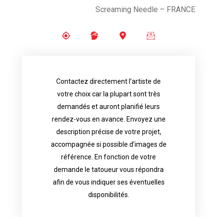
Screaming Needle – FRANCE
Contactez directement l’artiste de
availability.
votre choix car la plupart sont très
tattoo artist will answer to tell you his
demandés et auront planifié leurs
images. Depending your request, the
rendez-vous en avance. Envoyez une
possible attached with reference
description précise de votre projet,
accurate description of your project, if
accompagnée si possible d’images de
appointments in advance. Send an
référence. En fonction de votre
demand and will have planned their
demande le tatoueur vous répondra
choice because most are in great
afin de vous indiquer ses éventuelles
Contact directly the artist of your
disponibilités.