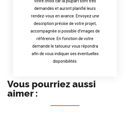
votre choix car la plupart sont très
tattoo artist will answer to tell you his
demandés et auront planifié leurs
images. Depending your request, the
rendez-vous en avance. Envoyez une
possible attached with reference
description précise de votre projet,
accurate description of your project, if
accompagnée si possible d’images de
appointments in advance. Send an
référence. En fonction de votre
demand and will have planned their
demande le tatoueur vous répondra
choice because most are in great
afin de vous indiquer ses éventuelles
Contact directly the artist of your
disponibilités.
Vous pourriez aussi
aimer :