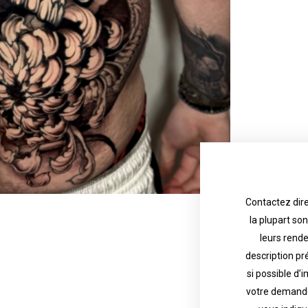
Contactez dire
la plupart so
the tattoo 
with referenc
leurs rend
description pr
description o
their appoint
si possible d’
votre demande
most are in g