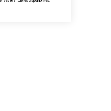
ly the artist of your choice because
er ses éventuelles disponibilités.