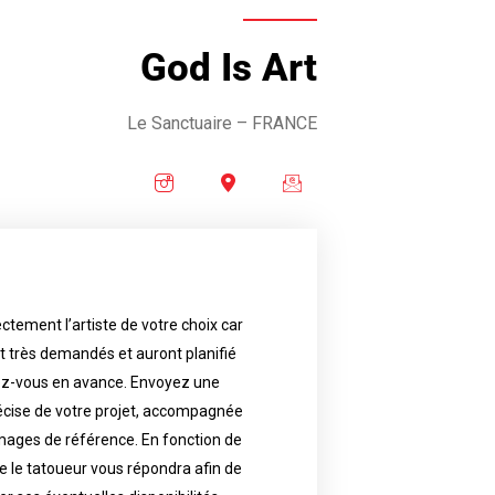
God Is Art
Le Sanctuaire
– FRANCE
ctement l’artiste de votre choix car
availability.
nt très demandés et auront planifié
artist will answer to tell you his
e images. Depending your request,
ez-vous en avance. Envoyez une
écise de votre projet, accompagnée
f your project, if possible attached
ments in advance. Send an accurate
images de référence. En fonction de
 le tatoueur vous répondra afin de
reat demand and will have planned