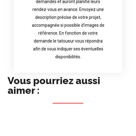
demandés et auront planifié leurs
images. Depending your request, the
rendez-vous en avance. Envoyez une
possible attached with reference
description précise de votre projet,
accurate description of your project, if
accompagnée si possible d’images de
appointments in advance. Send an
référence. En fonction de votre
demand and will have planned their
demande le tatoueur vous répondra
choice because most are in great
afin de vous indiquer ses éventuelles
Contact directly the artist of your
disponibilités.
Vous pourriez aussi
aimer :