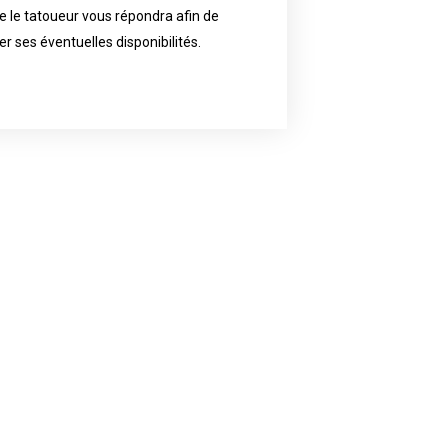
 le tatoueur vous répondra afin de
reat demand and will have planned
ly the artist of your choice because
er ses éventuelles disponibilités.