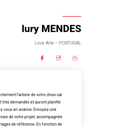
Iury MENDES
Love Arte
– PORTUGAL
ctement l’artiste de votre choix car
availability.
nt très demandés et auront planifié
artist will answer to tell you his
e images. Depending your request,
ez-vous en avance. Envoyez une
écise de votre projet, accompagnée
f your project, if possible attached
ments in advance. Send an accurate
images de référence. En fonction de