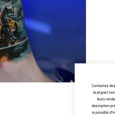
Contactez dire
la plupart so
the tattoo 
with referenc
leurs rend
description pr
description o
their appoint
si possible d’