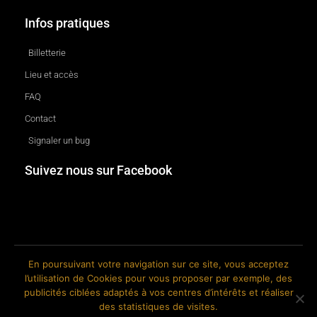
Infos pratiques
Billetterie
Lieu et accès
FAQ
Contact
Signaler un bug
Suivez nous sur Facebook
En poursuivant votre navigation sur ce site, vous acceptez
l’utilisation de Cookies pour vous proposer par exemple, des
© 2018-2026 The Ink Factory. Site web réalisé par Roland CAUVIN.
publicités ciblées adaptés à vos centres d’intérêts et réaliser
des statistiques de visites.