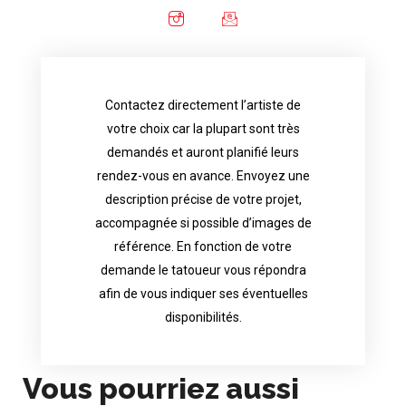
Contactez directement l’artiste de
availability.
votre choix car la plupart sont très
tattoo artist will answer to tell you his
demandés et auront planifié leurs
images. Depending your request, the
rendez-vous en avance. Envoyez une
possible attached with reference
description précise de votre projet,
accurate description of your project, if
accompagnée si possible d’images de
appointments in advance. Send an
référence. En fonction de votre
demand and will have planned their
demande le tatoueur vous répondra
choice because most are in great
afin de vous indiquer ses éventuelles
Contact directly the artist of your
disponibilités.
Vous pourriez aussi