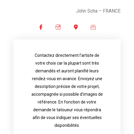
John Scha – FRANCE
Contactez directement l’artiste de
availability.
votre choix car la plupart sont très
tattoo artist will answer to tell you his
demandés et auront planifié leurs
images. Depending your request, the
rendez-vous en avance. Envoyez une
possible attached with reference
description précise de votre projet,
accurate description of your project, if
accompagnée si possible d’images de
appointments in advance. Send an
référence. En fonction de votre
demand and will have planned their
demande le tatoueur vous répondra
choice because most are in great
afin de vous indiquer ses éventuelles
Contact directly the artist of your
disponibilités.