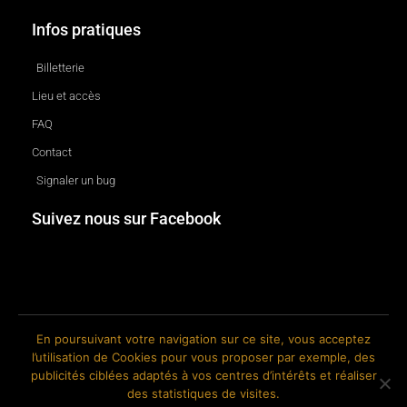
Infos pratiques
Billetterie
Lieu et accès
FAQ
Contact
Signaler un bug
Suivez nous sur Facebook
En poursuivant votre navigation sur ce site, vous acceptez
l’utilisation de Cookies pour vous proposer par exemple, des
© 2018-2026 The Ink Factory. Site web réalisé par Roland CAUVIN.
publicités ciblées adaptés à vos centres d’intérêts et réaliser
des statistiques de visites.