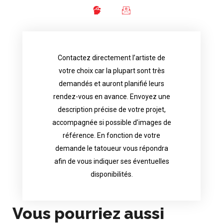
Contactez directement l’artiste de
availability.
votre choix car la plupart sont très
tattoo artist will answer to tell you his
demandés et auront planifié leurs
images. Depending your request, the
rendez-vous en avance. Envoyez une
possible attached with reference
description précise de votre projet,
accurate description of your project, if
accompagnée si possible d’images de
appointments in advance. Send an
référence. En fonction de votre
demand and will have planned their
demande le tatoueur vous répondra
choice because most are in great
afin de vous indiquer ses éventuelles
Contact directly the artist of your
disponibilités.
Vous pourriez aussi