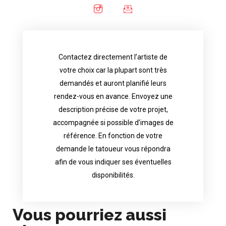
Contactez directement l’artiste de
availability.
votre choix car la plupart sont très
tattoo artist will answer to tell you his
demandés et auront planifié leurs
images. Depending your request, the
rendez-vous en avance. Envoyez une
possible attached with reference
description précise de votre projet,
accurate description of your project, if
accompagnée si possible d’images de
appointments in advance. Send an
référence. En fonction de votre
demand and will have planned their
demande le tatoueur vous répondra
choice because most are in great
afin de vous indiquer ses éventuelles
Contact directly the artist of your
disponibilités.
Vous pourriez aussi