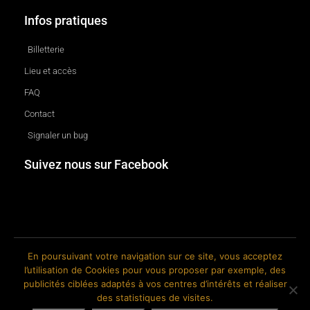
Infos pratiques
Billetterie
Lieu et accès
FAQ
Contact
Signaler un bug
Suivez nous sur Facebook
En poursuivant votre navigation sur ce site, vous acceptez
l’utilisation de Cookies pour vous proposer par exemple, des
© 2018-2026 The Ink Factory. Site web réalisé par Roland CAUVIN.
publicités ciblées adaptés à vos centres d’intérêts et réaliser
des statistiques de visites.