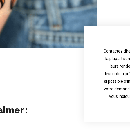
Contactez dire
la plupart so
the tattoo 
with referenc
leurs rend
description pr
description o
their appoint
si possible d’
votre demande
most are in g
Contact direct
vous indiqu
aimer :