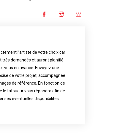
ctement l’artiste de votre choix car
availability.
nt très demandés et auront planifié
artist will answer to tell you his
e images. Depending your request,
ez-vous en avance. Envoyez une
écise de votre projet, accompagnée
f your project, if possible attached
ments in advance. Send an accurate
images de référence. En fonction de
 le tatoueur vous répondra afin de
reat demand and will have planned
ly the artist of your choice because
er ses éventuelles disponibilités.