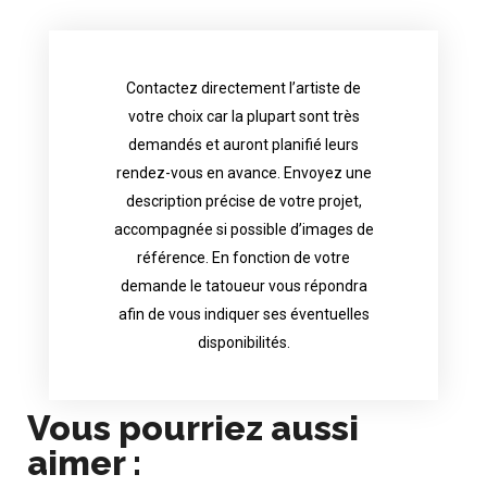
Contactez directement l’artiste de
availability.
votre choix car la plupart sont très
tattoo artist will answer to tell you his
demandés et auront planifié leurs
images. Depending your request, the
rendez-vous en avance. Envoyez une
possible attached with reference
description précise de votre projet,
accurate description of your project, if
accompagnée si possible d’images de
appointments in advance. Send an
référence. En fonction de votre
demand and will have planned their
demande le tatoueur vous répondra
choice because most are in great
afin de vous indiquer ses éventuelles
Contact directly the artist of your
disponibilités.
Vous pourriez aussi
aimer :