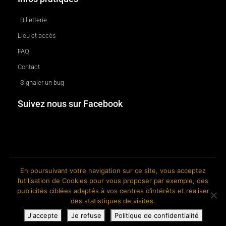
Billetterie
Lieu et accès
FAQ
Contact
Signaler un bug
Suivez nous sur Facebook
En poursuivant votre navigation sur ce site, vous acceptez
l’utilisation de Cookies pour vous proposer par exemple, des
© 2018-2026 The Ink Factory. Site web réalisé par Roland CAUVIN.
publicités ciblées adaptés à vos centres d’intérêts et réaliser
des statistiques de visites.
J'accepte
Je refuse
Politique de confidentialité