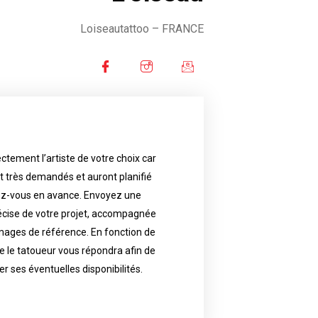
Loiseautattoo
– FRANCE
ctement l’artiste de votre choix car
availability.
nt très demandés et auront planifié
artist will answer to tell you his
e images. Depending your request,
ez-vous en avance. Envoyez une
écise de votre projet, accompagnée
f your project, if possible attached
ments in advance. Send an accurate
images de référence. En fonction de
 le tatoueur vous répondra afin de
reat demand and will have planned
ly the artist of your choice because
er ses éventuelles disponibilités.