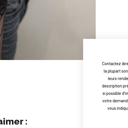
Contactez dire
la plupart so
the tattoo 
with referenc
leurs rend
description pr
description o
their appoint
si possible d’
votre demande
most are in g
Contact direct
vous indiqu
aimer :