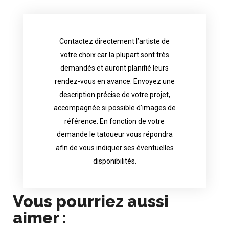
Contactez directement l’artiste de
availability.
votre choix car la plupart sont très
tattoo artist will answer to tell you his
demandés et auront planifié leurs
images. Depending your request, the
rendez-vous en avance. Envoyez une
possible attached with reference
description précise de votre projet,
accurate description of your project, if
accompagnée si possible d’images de
appointments in advance. Send an
référence. En fonction de votre
demand and will have planned their
demande le tatoueur vous répondra
choice because most are in great
afin de vous indiquer ses éventuelles
Contact directly the artist of your
disponibilités.
Vous pourriez aussi
aimer :