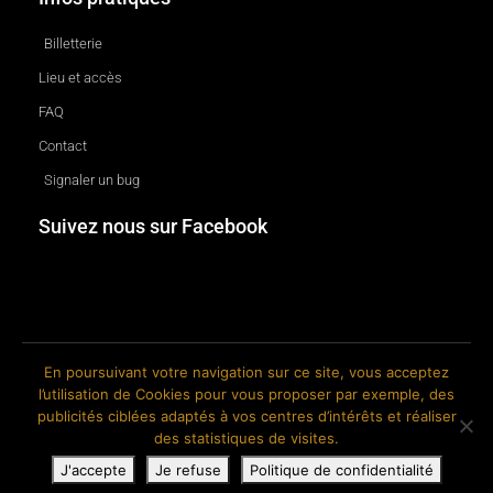
Billetterie
Lieu et accès
FAQ
Contact
Signaler un bug
Suivez nous sur Facebook
En poursuivant votre navigation sur ce site, vous acceptez
l’utilisation de Cookies pour vous proposer par exemple, des
© 2018-2026 The Ink Factory. Site web réalisé par Roland CAUVIN.
publicités ciblées adaptés à vos centres d’intérêts et réaliser
des statistiques de visites.
J'accepte
Je refuse
Politique de confidentialité