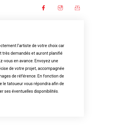
ctement l’artiste de votre choix car
availability.
nt très demandés et auront planifié
artist will answer to tell you his
e images. Depending your request,
ez-vous en avance. Envoyez une
écise de votre projet, accompagnée
f your project, if possible attached
ments in advance. Send an accurate
images de référence. En fonction de
 le tatoueur vous répondra afin de
reat demand and will have planned
ly the artist of your choice because
er ses éventuelles disponibilités.