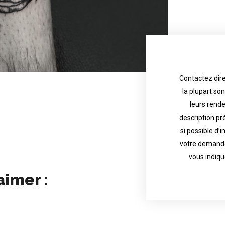
Contactez dire
la plupart so
the tattoo 
with referenc
leurs rend
description pr
description o
their appoint
si possible d’
votre demande
most are in g
Contact direct
vous indiqu
aimer :