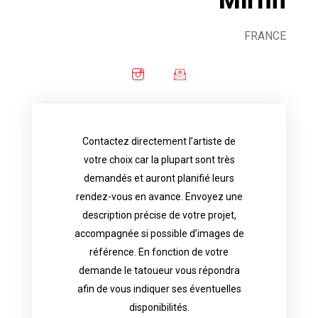
Mirfin
FRANCE
Contactez directement l’artiste de
availability.
votre choix car la plupart sont très
tattoo artist will answer to tell you his
demandés et auront planifié leurs
images. Depending your request, the
rendez-vous en avance. Envoyez une
possible attached with reference
description précise de votre projet,
accurate description of your project, if
accompagnée si possible d’images de
appointments in advance. Send an
référence. En fonction de votre
demand and will have planned their
demande le tatoueur vous répondra
choice because most are in great
afin de vous indiquer ses éventuelles
Contact directly the artist of your
disponibilités.