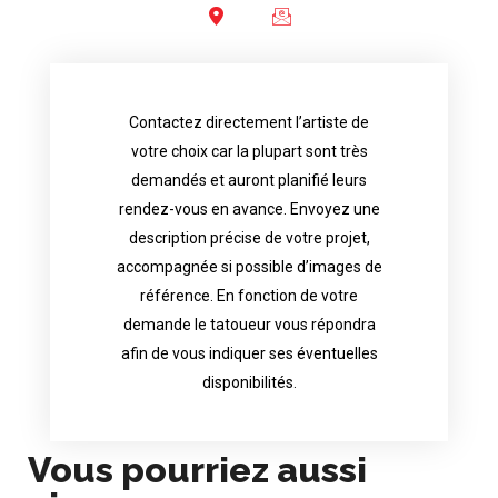
Contactez directement l’artiste de
availability.
votre choix car la plupart sont très
tattoo artist will answer to tell you his
demandés et auront planifié leurs
images. Depending your request, the
rendez-vous en avance. Envoyez une
possible attached with reference
description précise de votre projet,
accurate description of your project, if
accompagnée si possible d’images de
appointments in advance. Send an
référence. En fonction de votre
demand and will have planned their
demande le tatoueur vous répondra
choice because most are in great
afin de vous indiquer ses éventuelles
Contact directly the artist of your
disponibilités.
Vous pourriez aussi