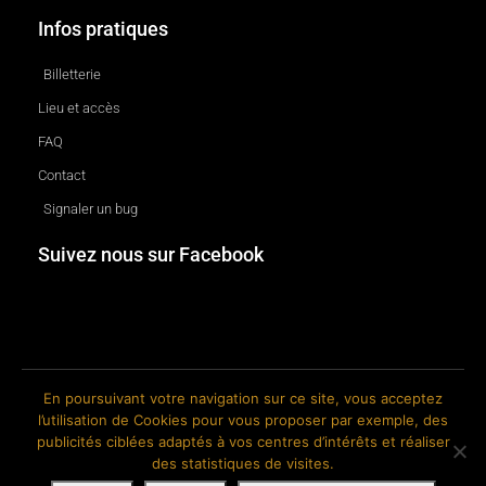
Infos pratiques
Billetterie
Lieu et accès
FAQ
Contact
Signaler un bug
Suivez nous sur Facebook
En poursuivant votre navigation sur ce site, vous acceptez
l’utilisation de Cookies pour vous proposer par exemple, des
© 2018-2026 The Ink Factory. Site web réalisé par Roland CAUVIN.
publicités ciblées adaptés à vos centres d’intérêts et réaliser
des statistiques de visites.