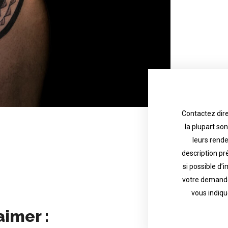
Contactez dire
la plupart so
the tattoo 
with referenc
leurs rend
description pr
description o
their appoint
si possible d’
votre demande
most are in g
Contact direct
vous indiqu
aimer :