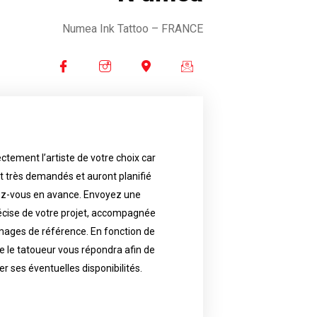
Numea Ink Tattoo
– FRANCE
ctement l’artiste de votre choix car
availability.
nt très demandés et auront planifié
artist will answer to tell you his
e images. Depending your request,
ez-vous en avance. Envoyez une
écise de votre projet, accompagnée
f your project, if possible attached
ments in advance. Send an accurate
images de référence. En fonction de
 le tatoueur vous répondra afin de
reat demand and will have planned
ly the artist of your choice because
er ses éventuelles disponibilités.