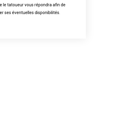
 le tatoueur vous répondra afin de
reat demand and will have planned
ly the artist of your choice because
er ses éventuelles disponibilités.