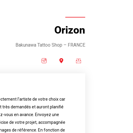
Orizon
Bakunawa Tattoo Shop
– FRANCE
ctement l’artiste de votre choix car
availability.
nt très demandés et auront planifié
artist will answer to tell you his
e images. Depending your request,
ez-vous en avance. Envoyez une
écise de votre projet, accompagnée
f your project, if possible attached
ments in advance. Send an accurate
images de référence. En fonction de