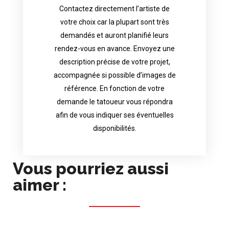
Contactez directement l’artiste de
availability.
votre choix car la plupart sont très
tattoo artist will answer to tell you his
demandés et auront planifié leurs
images. Depending your request, the
rendez-vous en avance. Envoyez une
possible attached with reference
description précise de votre projet,
accurate description of your project, if
accompagnée si possible d’images de
appointments in advance. Send an
référence. En fonction de votre
demand and will have planned their
demande le tatoueur vous répondra
choice because most are in great
afin de vous indiquer ses éventuelles
Contact directly the artist of your
disponibilités.
Vous pourriez aussi
aimer :