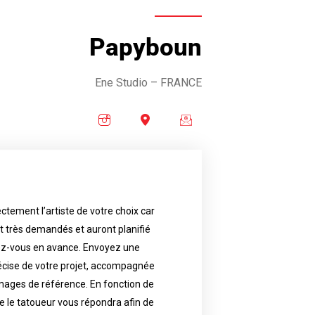
Papyboun
Ene Studio
– FRANCE
ctement l’artiste de votre choix car
availability.
nt très demandés et auront planifié
artist will answer to tell you his
e images. Depending your request,
ez-vous en avance. Envoyez une
écise de votre projet, accompagnée
f your project, if possible attached
ments in advance. Send an accurate
images de référence. En fonction de
 le tatoueur vous répondra afin de
reat demand and will have planned