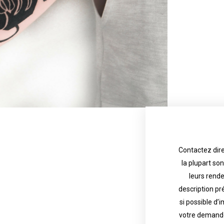
Contactez dire
la plupart so
the tattoo 
with referenc
leurs rend
description pr
description o
their appoint
si possible d’
votre demande
most are in g