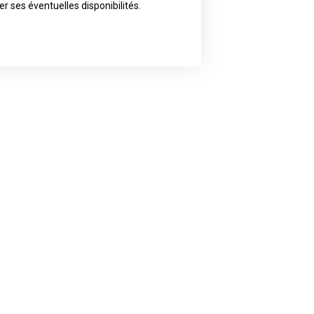
ly the artist of your choice because
er ses éventuelles disponibilités.